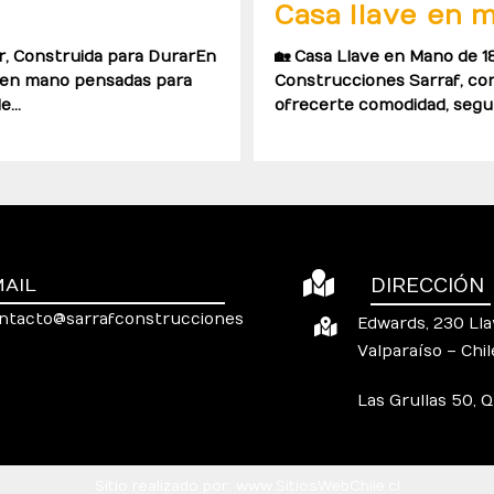
Casa llave en 
ir, Construida para DurarEn
🏡 Casa Llave en Mano de 18
e en mano pensadas para
Construcciones Sarraf, co
de…
ofrecerte comodidad, segur
MAIL
DIRECCIÓN
ntacto@sarrafconstrucciones
Edwards, 230 Llay
Valparaíso – Chil
Las Grullas 50, 
Sitio realizado por:
www.SitiosWebChile.cl