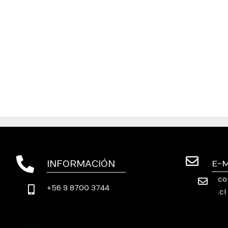
INFORMACIÓN
E-
co
+56 9 8700 3744
.cl