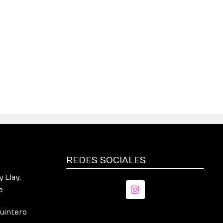
REDES SOCIALES
 Llay,
e
Quintero