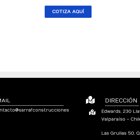
COTIZA AQUÍ
MAIL
DIRECCIÓN
ntacto@sarrafconstrucciones
Edwards, 230 Llay
Valparaíso – Chil
Las Grullas 50, 